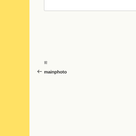
投
前
前
稿
の
mainphoto
投
ナ
稿
ビ
ゲ
ー
シ