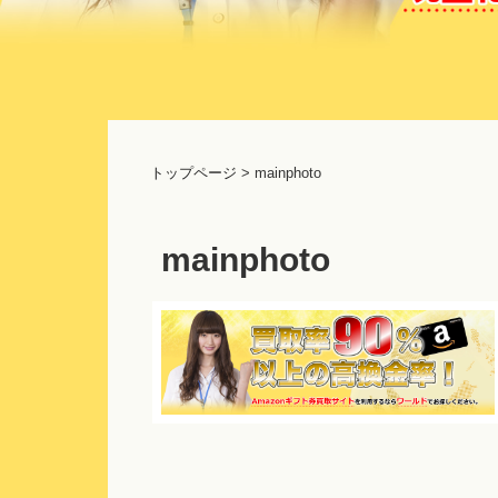
コ
ン
テ
トップページ
>
mainphoto
ン
ツ
へ
mainphoto
ス
キ
ッ
プ