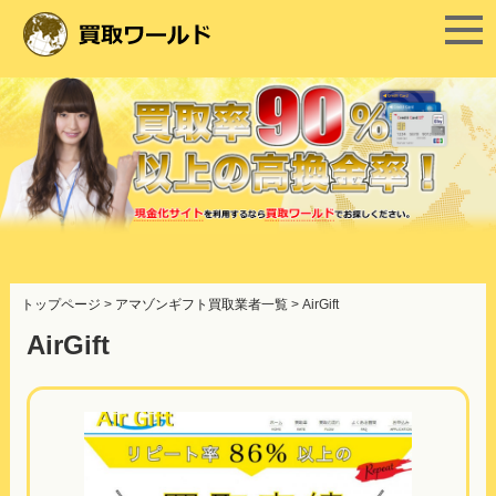
コ
ン
トップページ
>
アマゾンギフト買取業者一覧
>
AirGift
テ
ン
AirGift
ツ
へ
ス
キ
ッ
プ