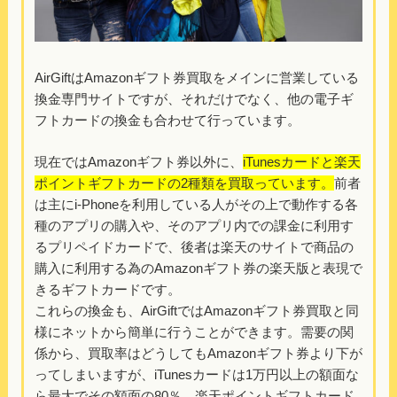
AirGiftはAmazonギフト券買取をメインに営業している
換金専門サイトですが、それだけでなく、他の電子ギ
フトカードの換金も合わせて行っています。
現在ではAmazonギフト券以外に、
iTunesカードと楽天
ポイントギフトカードの2種類を買取っています。
前者
は主にi-Phoneを利用している人がその上で動作する各
種のアプリの購入や、そのアプリ内での課金に利用す
るプリペイドカードで、後者は楽天のサイトで商品の
購入に利用する為のAmazonギフト券の楽天版と表現で
きるギフトカードです。
これらの換金も、AirGiftではAmazonギフト券買取と同
様にネットから簡単に行うことができます。需要の関
係から、買取率はどうしてもAmazonギフト券より下が
ってしまいますが、iTunesカードは1万円以上の額面な
ら最大でその額面の80％、楽天ポイントギフトカード