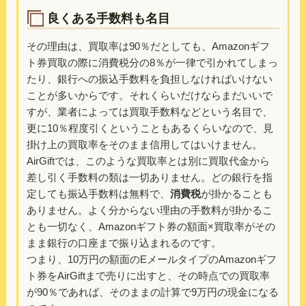
良くある手数料も名目
その理由は、買取率は90％だとしても、Amazonギフ
ト券買取の際に消費税分の8％が一律で引かれてしまっ
たり、銀行への振込手数料を負担しなければいけない
ことが多いからです。それくらいだけならまだいいで
すが、業者によっては買取手数料などという名目で、
更に10％程度引くということもあるくらいなので、見
掛け上の買取率をそのまま信用してはいけません。
AirGiftでは、このような買取率とは別に買取代金から
差し引く手数料の類は一切ありません。どの銀行を指
定しても振込手数料は無料で、
消費税
が掛かることも
ありません。よく分からない理由の手数料が掛かるこ
とも一切なく、Amazonギフト券の額面×買取率がその
まま銀行の口座まで振り込まれるのです。
つまり、10万円の額面のEメールタイプのAmazonギフ
ト券をAirGiftまで売りに出すと、その時点での買取率
が90％であれば、そのままの計算で9万円の現金になる