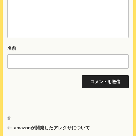
名前
投
前
前
稿
の
amazonが開発したアレクサについて
ナ
投