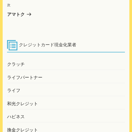
ビ
稿
次
次
ゲ
の
アマトク
投
ー
稿
シ
ョ
クレジットカード現金化業者
ン
クラッチ
ライフパートナー
ライフ
和光クレジット
ハピネス
換金クレジット