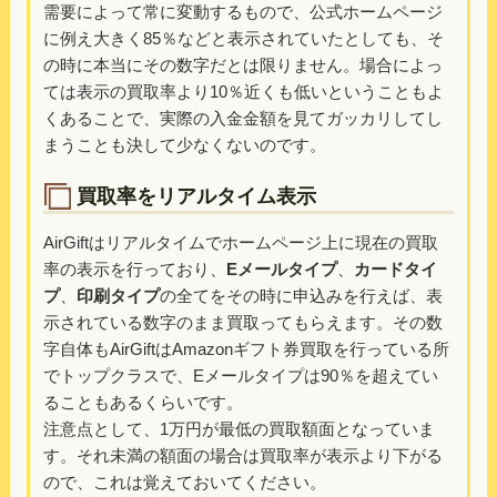
需要によって常に変動するもので、公式ホームページ
に例え大きく85％などと表示されていたとしても、そ
の時に本当にその数字だとは限りません。場合によっ
ては表示の買取率より10％近くも低いということもよ
くあることで、実際の入金金額を見てガッカリしてし
まうことも決して少なくないのです。
買取率をリアルタイム表示
AirGiftはリアルタイムでホームページ上に現在の買取
率の表示を行っており、
Eメールタイプ
、
カードタイ
プ
、
印刷タイプ
の全てをその時に申込みを行えば、表
示されている数字のまま買取ってもらえます。その数
字自体もAirGiftはAmazonギフト券買取を行っている所
でトップクラスで、Eメールタイプは90％を超えてい
ることもあるくらいです。
注意点として、1万円が最低の買取額面となっていま
す。それ未満の額面の場合は買取率が表示より下がる
ので、これは覚えておいてください。