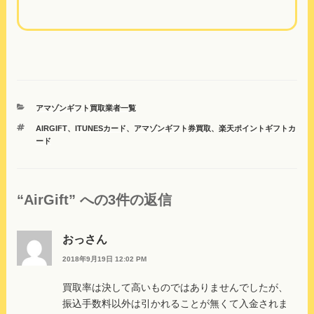
カ
アマゾンギフト買取業者一覧
テ
タ
AIRGIFT
、
ITUNESカード
、
アマゾンギフト券買取
、
楽天ポイントギフトカ
ゴ
グ
ード
リ
ー
“AirGift” への3件の返信
おっさん
2018年9月19日 12:02 PM
買取率は決して高いものではありませんでしたが、
振込手数料以外は引かれることが無くて入金されま