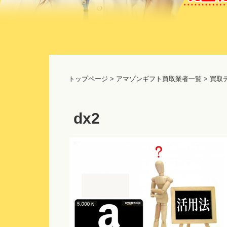
コ
ン
テ
トップページ
>
アマゾンギフト買取業者一覧
>
買取
ン
ツ
へ
dx2
ス
キ
ッ
プ