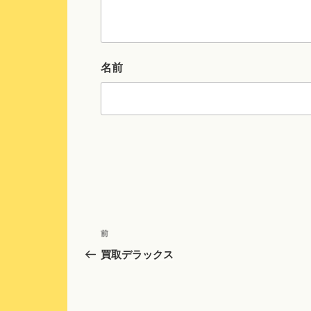
名前
投
前
前
稿
の
買取デラックス
投
ナ
稿
ビ