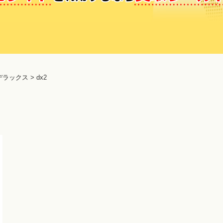
デラックス
>
dx2