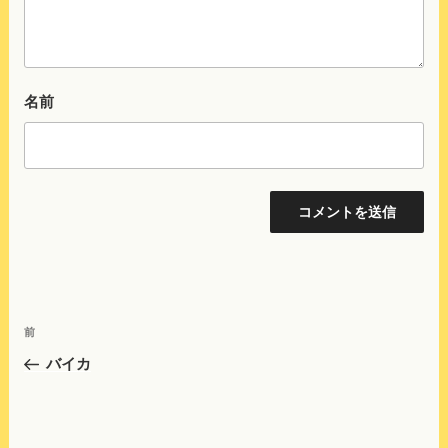
名前
投
前
前
稿
の
バイカ
ナ
投
ビ
稿
ゲ