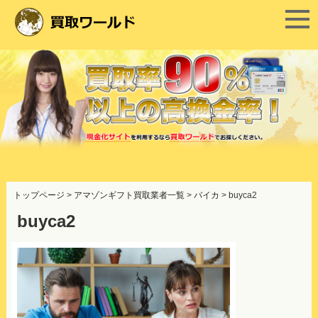
コ
ン
トップページ
>
アマゾンギフト買取業者一覧
>
バイカ
>
buyca2
テ
ン
buyca2
ツ
へ
ス
キ
ッ
プ