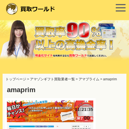
コ
ン
トップページ
>
アマゾンギフト買取業者一覧
>
アマプライム
>
amaprim
テ
ン
amaprim
ツ
へ
ス
キ
ッ
プ