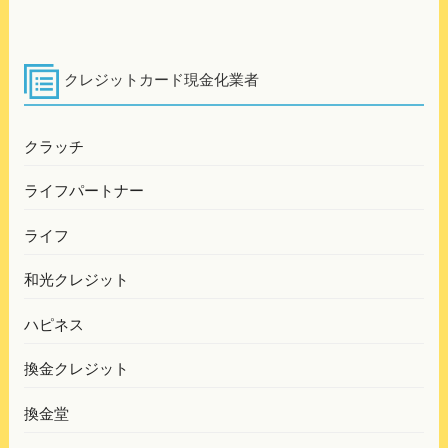
ビ
稿
ゲ
ー
クレジットカード現金化業者
シ
ョ
クラッチ
ン
ライフパートナー
ライフ
和光クレジット
ハピネス
換金クレジット
換金堂