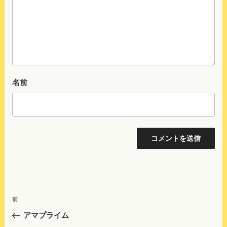
名前
投
前
前
稿
の
アマプライム
ナ
投