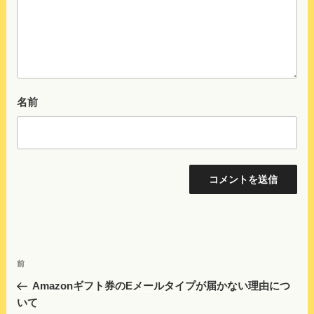
名前
投
前
前
稿
の
Amazonギフト券のEメールタイプが届かない理由につ
ナ
投
いて