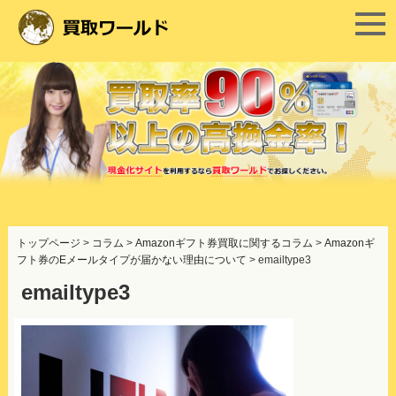
コ
ン
トップページ
>
コラム
>
Amazonギフト券買取に関するコラム
>
Amazonギ
テ
フト券のEメールタイプが届かない理由について
>
emailtype3
ン
ツ
emailtype3
へ
ス
キ
ッ
プ