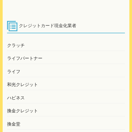
ビ
稿
ゲ
ー
シ
クレジットカード現金化業者
ョ
ン
クラッチ
ライフパートナー
ライフ
和光クレジット
ハピネス
換金クレジット
換金堂