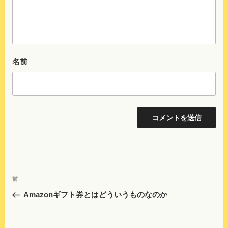
名前
投
前
前
稿
の
Amazonギフト券とはどういうものなのか
ナ
投
ビ
稿