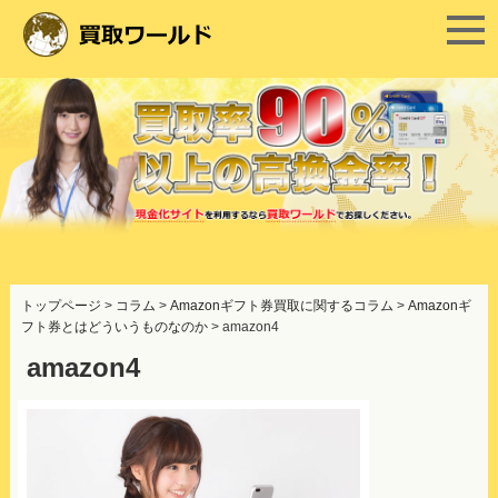
コ
ン
トップページ
>
コラム
>
Amazonギフト券買取に関するコラム
>
Amazonギ
テ
フト券とはどういうものなのか
>
amazon4
ン
ツ
amazon4
へ
ス
キ
ッ
プ