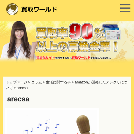
コ
ン
トップページ
>
コラム
>
生活に関する事
>
amazonが開発したアレクサにつ
テ
いて
>
arecsa
ン
ツ
arecsa
へ
ス
キ
ッ
プ