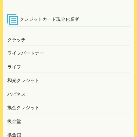
ビ
稿
ゲ
ー
クレジットカード現金化業者
シ
ョ
クラッチ
ン
ライフパートナー
ライフ
和光クレジット
ハピネス
換金クレジット
換金堂
換金館