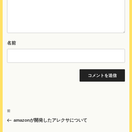
名前
投
前
前
稿
の
amazonが開発したアレクサについて
ナ
投