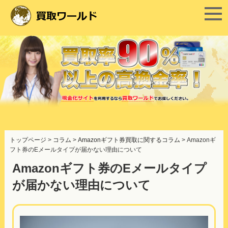
コ
ン
トップページ
>
コラム
>
Amazonギフト券買取に関するコラム
>
Amazonギ
テ
フト券のEメールタイプが届かない理由について
ン
ツ
Amazonギフト券のEメールタイプ
へ
が届かない理由について
ス
キ
ッ
プ