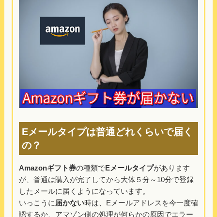
Eメールタイプは普通どれくらいで届く
の？
Amazonギフト券
の種類で
Eメールタイプ
があります
が、普通は購入が完了してから大体５分～10分で登録
したメールに届くようになっています。
いっこうに
届かない
時は、Eメールアドレスを今一度確
認するか、アマゾン側の処理が何らかの原因でエラー