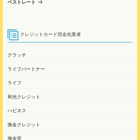
ゲ
の
ベストレート
投
ー
稿
シ
ョ
クレジットカード現金化業者
ン
クラッチ
ライフパートナー
ライフ
和光クレジット
ハピネス
換金クレジット
換金堂