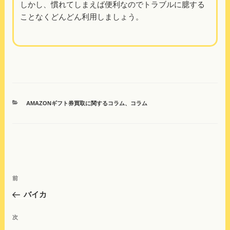
しかし、慣れてしまえば便利なのでトラブルに臆する
ことなくどんどん利用しましょう。
カ
AMAZONギフト券買取に関するコラム
、
コラム
テ
ゴ
リ
ー
投
前
前
稿
の
バイカ
ナ
投
ビ
稿
次
次